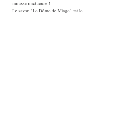
mousse onctueuse !
Le savon "Le Dôme de Miage" est le
savon des peaux sensibles, en
particulier des peaux fragiles &
vulnérables !
Vous pouvez également composer
votre propre coffret "Naissance" en
choississant chacun des éléments
séparément.
Savonnerie artisanale au cœur des Alpes
Fabrication à la main
Saponification à froid (SAF)
Savons surgras doux
Plantes alpines
Eau de source du Mont Blanc