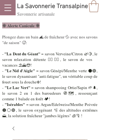
La Savonnerie Transalpine
Savonnerie artisanale
🌞 Alerte Canicule ​🌞
Plongez dans un bain 🌊 de fraîcheur 💦 avec nos savons
"de saison" 🥵:
"La Dent du Géant"
-
= savon Verveine/Citron 🌿🍋, le
savon relaxation détente 🧘‍♂️🧘‍♀️, le savon de vos
vacances ⛱️🌄😎!
"Le Nid d'Aigle"
-
= savon Génépi/Menthe verte ⚫🟢,
le savon dynamisant "anti-fatigue", un véritable coup de
fouet sous la douche❄️!
"Le Lac Vert"
-
= savon shampooing Ortie/Sapin 🌱🌲,
le savon 2 en 1 des baroudeurs 🧭🗺️, ressourçant
comme 1 balade en forêt 🏕️!
"Isérables"
-
= savon Argan/Edelweiss/Menthe Poivrée
🟤⚪🟢, le savon oxygénant 🫧 des altitudes extrêmes
🗻, la solution fraîcheur "jambes légères" 🧊🦿 !