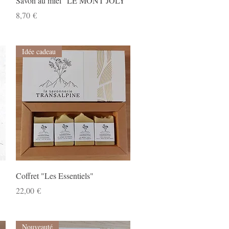
Savon au miel "LE MONT JOLY"
Prix
8,70 €
Idée cadeau
Aperçu rapide
Coffret "Les Essentiels"
Prix
22,00 €
Nouveauté