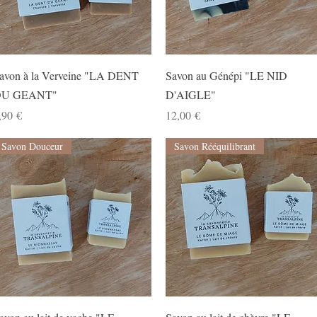
Aperçu rapide
Aperçu rapide
avon à la Verveine "LA DENT
Savon au Génépi "LE NID
U GEANT"
D'AIGLE"
rix
Prix
,90 €
12,00 €
Savon Douceur
Savon Rééquilibrant
Aperçu rapide
Aperçu rapide