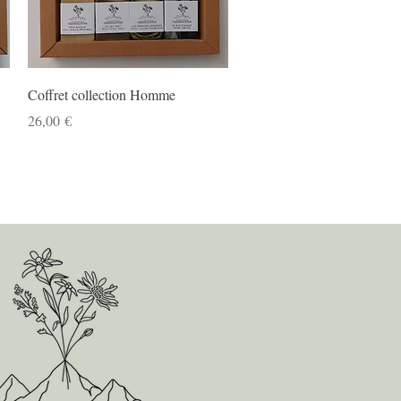
Aperçu rapide
Coffret collection Homme
Prix
26,00 €