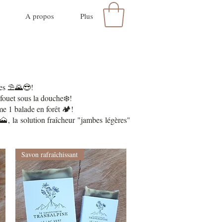
A propos
Plus
ces ⛱️🌄😎!
fouet sous la douche❄️!
 1 balade en forêt 🏕️!
, la solution fraîcheur "jambes légères"
Savon rafraîchissant