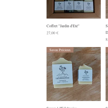
Aperçu rapide
Coffret "Jardin d'Eté"
S
D
Prix
27,00 €
P
8
Savon Précieux
Aperçu rapide