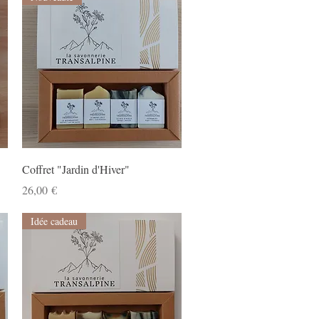
Aperçu rapide
Coffret "Jardin d'Hiver"
Prix
26,00 €
Idée cadeau