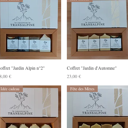
Aperçu rapide
Aperçu rapide
offret "Jardin Alpin n°2"
Coffret "Jardin d'Automne"
rix
Prix
8,00 €
23,00 €
Idée cadeau
Fête des Mères