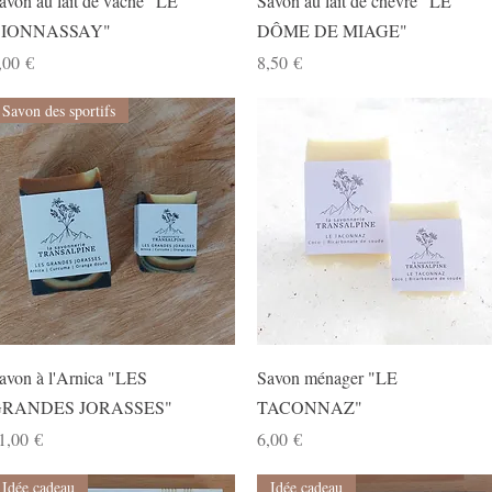
avon au lait de vache "LE
Savon au lait de chèvre "LE
IONNASSAY"
DÔME DE MIAGE"
rix
Prix
,00 €
8,50 €
Savon des sportifs
Aperçu rapide
Aperçu rapide
avon à l'Arnica "LES
Savon ménager "LE
RANDES JORASSES"
TACONNAZ"
rix
Prix
1,00 €
6,00 €
Idée cadeau
Idée cadeau