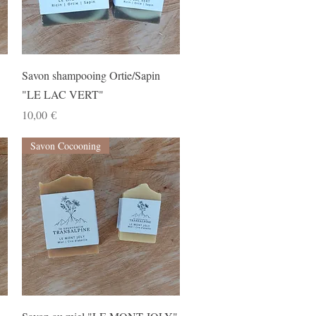
Aperçu rapide
Savon shampooing Ortie/Sapin
"LE LAC VERT"
Prix
10,00 €
Savon Cocooning
Aperçu rapide