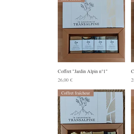
Aperçu rapide
Coffret "Jardin Alpin n°1"
C
Prix
P
26,00 €
2
Coffret fraîcheur