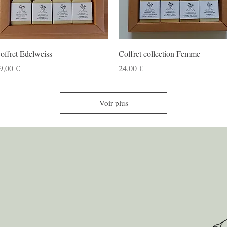
Aperçu rapide
Aperçu rapide
offret Edelweiss
Coffret collection Femme
rix
Prix
9,00 €
24,00 €
Voir plus