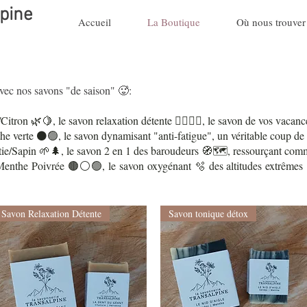
pine
Accueil
La Boutique
Où nous trouver
avec nos savons "de saison" 🥵:
itron 🌿🍋, le savon relaxation détente 🧘‍♂️🧘‍♀️, le savon de vos vacan
 verte ⚫🟢, le savon dynamisant "anti-fatigue", un véritable coup de 
e/Sapin 🌱🌲, le savon 2 en 1 des baroudeurs 🧭🗺️, ressourçant comme
nthe Poivrée 🟤⚪🟢, le savon oxygénant 🫧 des altitudes extrêmes 🗻
Savon Relaxation Détente
Savon tonique détox