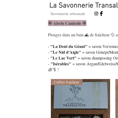
La Savonnerie Transal
Savonnerie artisanale
🌞 Alerte Canicule ​🌞
Plongez dans un bain 🌊 de fraîcheur 💦 
"La Dent du Géant"
-
= savon Verveine/C
"Le Nid d'Aigle"
-
= savon Génépi/Menthe
"Le Lac Vert"
-
= savon shampooing Orti
"Isérables"
-
= savon Argan/Edelweiss/Me
🧊🦿 !
Coffret fraîcheur