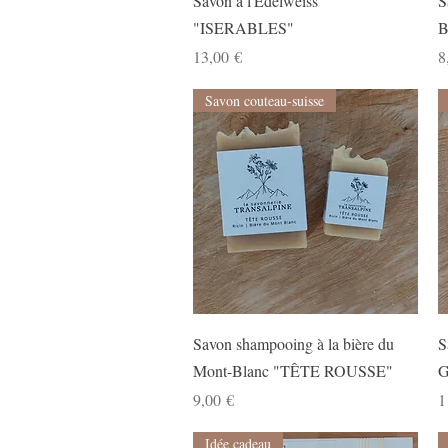
Savon à l'Edelweiss
S
"ISERABLES"
B
Prix
P
13,00 €
8
Savon couteau-suisse
Aperçu rapide
Savon shampooing à la bière du
S
Mont-Blanc "TÊTE ROUSSE"
G
Prix
P
9,00 €
1
Idée cadeau