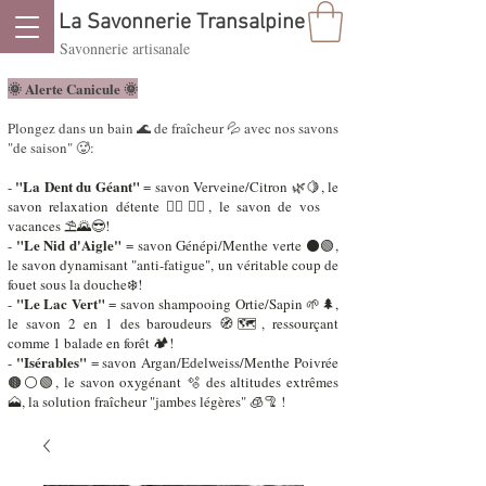
La Savonnerie Transalpine
Savonnerie artisanale
🌞 Alerte Canicule ​🌞
Plongez dans un bain 🌊 de fraîcheur 💦 avec nos savons
"de saison" 🥵:
"La Dent du Géant"
-
= savon Verveine/Citron 🌿🍋, le
savon relaxation détente 🧘‍♂️🧘‍♀️, le savon de vos
vacances ⛱️🌄😎!
"Le Nid d'Aigle"
-
= savon Génépi/Menthe verte ⚫🟢,
le savon dynamisant "anti-fatigue", un véritable coup de
fouet sous la douche❄️!
"Le Lac Vert"
-
= savon shampooing Ortie/Sapin 🌱🌲,
le savon 2 en 1 des baroudeurs 🧭🗺️, ressourçant
comme 1 balade en forêt 🏕️!
"Isérables"
-
= savon Argan/Edelweiss/Menthe Poivrée
🟤⚪🟢, le savon oxygénant 🫧 des altitudes extrêmes
🗻, la solution fraîcheur "jambes légères" 🧊🦿 !