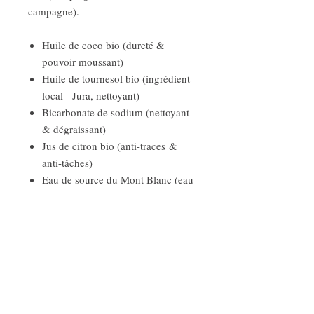
campagne).
Huile de coco bio (dureté &
pouvoir moussant)
Huile de tournesol bio (ingrédient
local - Jura, nettoyant)
Bicarbonate de sodium (nettoyant
& dégraissant)
Jus de citron bio (anti-traces &
anti-tâches)
Eau de source du Mont Blanc (eau
pure non traitée - captage
d'altitude)
Chaque savon est unique du fait de
son caractère artisanal (de legères
variations de forme et de couleur
peuvent être observées sans que cela