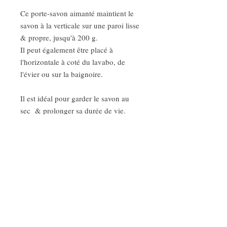
Ce porte-savon aimanté maintient le
savon à la verticale sur une paroi lisse
& propre, jusqu'à 200 g.
Il peut également être placé à
l'horizontale à coté du lavabo, de
l'évier ou sur la baignoire.
Il est idéal pour garder le savon au
sec & prolonger sa durée de vie.
Détails
- ventouse aimantée : PVC souple, sans
phtalates.
- capsule inox : diamètre 23 mm
Savonnerie artisanale au cœur des Alpes
Fabrication à la main
Saponification à froid (SAF)