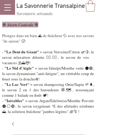
La Savonnerie Transalpine
Savonnerie artisanale
🌞 Alerte Canicule ​🌞
Plongez dans un bain 🌊 de fraîcheur 💦 avec nos savons
"de saison" 🥵:
"La Dent du Géant"
-
= savon Verveine/Citron 🌿🍋, le
savon relaxation détente 🧘‍♂️🧘‍♀️, le savon de vos
vacances ⛱️🌄😎!
"Le Nid d'Aigle"
-
= savon Génépi/Menthe verte ⚫🟢,
le savon dynamisant "anti-fatigue", un véritable coup de
fouet sous la douche❄️!
"Le Lac Vert"
-
= savon shampooing Ortie/Sapin 🌱🌲,
le savon 2 en 1 des baroudeurs 🧭🗺️, ressourçant
comme 1 balade en forêt 🏕️!
"Isérables"
-
= savon Argan/Edelweiss/Menthe Poivrée
🟤⚪🟢, le savon oxygénant 🫧 des altitudes extrêmes
🗻, la solution fraîcheur "jambes légères" 🧊🦿 !