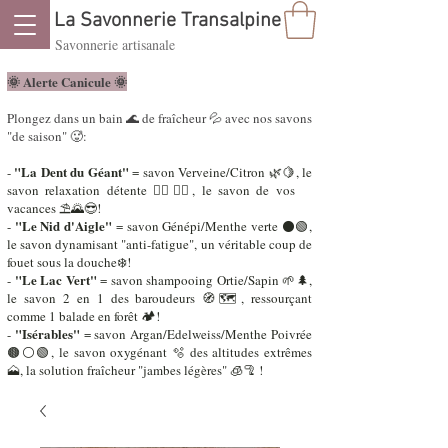
La Savonnerie Transalpine
Savonnerie artisanale
🌞 Alerte Canicule ​🌞
Plongez dans un bain 🌊 de fraîcheur 💦 avec nos savons
"de saison" 🥵:
"La Dent du Géant"
-
= savon Verveine/Citron 🌿🍋, le
savon relaxation détente 🧘‍♂️🧘‍♀️, le savon de vos
vacances ⛱️🌄😎!
"Le Nid d'Aigle"
-
= savon Génépi/Menthe verte ⚫🟢,
le savon dynamisant "anti-fatigue", un véritable coup de
fouet sous la douche❄️!
"Le Lac Vert"
-
= savon shampooing Ortie/Sapin 🌱🌲,
le savon 2 en 1 des baroudeurs 🧭🗺️, ressourçant
comme 1 balade en forêt 🏕️!
"Isérables"
-
= savon Argan/Edelweiss/Menthe Poivrée
🟤⚪🟢, le savon oxygénant 🫧 des altitudes extrêmes
🗻, la solution fraîcheur "jambes légères" 🧊🦿 !