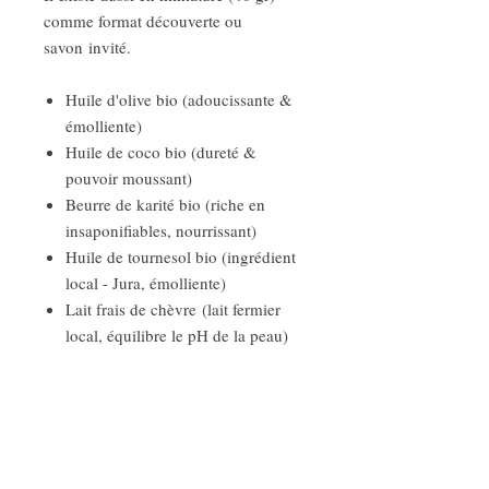
comme format découverte ou
savon invité.
Huile d'olive bio (adoucissante &
émolliente)
Huile de coco bio (dureté &
pouvoir moussant)
Beurre de karité bio (riche en
insaponifiables, nourrissant)
Huile de tournesol bio (ingrédient
local - Jura, émolliente)
Lait frais de chèvre (lait fermier
local, équilibre le pH de la peau)
Eau de source du Mont Blanc (eau
pure non traitée - captage
d'altitude)
Chaque savon est unique du fait de